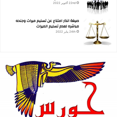
22nd أكتوبر 2022
صيغة انذار امتناع عن تسليم ميراث وجنحه
مباشره لعدم تسليم الميراث
24th يناير 2022