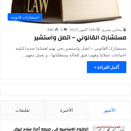
استشارات قانونيه
محامي مصري
13th أكتوبر 2022
0
480
مستشارك القانوني – اتصل واستشير
مستشارك القانوني – اتصل واستشير نحن نهتم اهتماما شديدا لتلبية
احتياجات عملائنا وفهم دقيق للحالة ومتطلباتها ، و نعمل معهم…
أكمل القراءة »
الأشهر
الأخيرة
تعليقات
الدفوع الاساسيه في جريمه أحراز سلاح ابيض