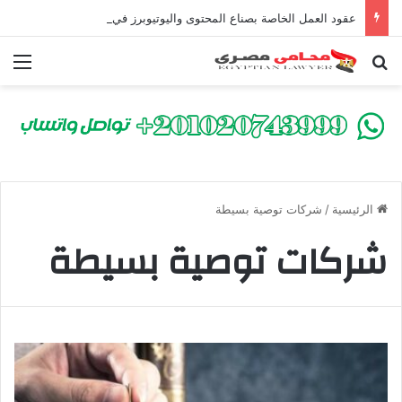
عقود العمل الخاصة بصناع المحتوى واليوتيوبرز في مصر | أفضل محامي لصياغة ومراجعة العقود وحماية حقوق المؤثرين
بحث عن
الق
الرئيسية
/
شركات توصية بسيطة
شركات توصية بسيطة