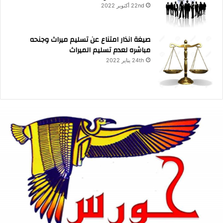
22nd أكتوبر 2022
صيغة انذار امتناع عن تسليم ميراث وجنحه
مباشره لعدم تسليم الميراث
24th يناير 2022