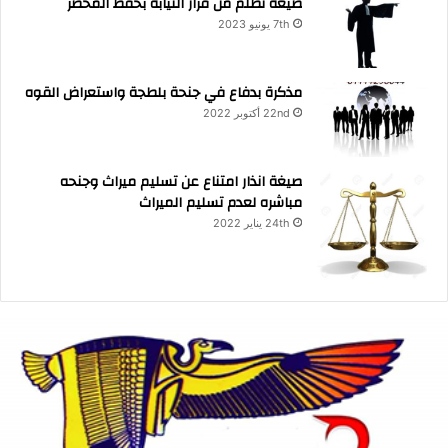
صيغة تظلم من قرار النيابة بحفظ المحضر
7th يونيو 2023
مذكرة بدفاع في جنحة بلطجة واستعراض القوه
22nd أكتوبر 2022
صيغة انذار امتناع عن تسليم ميراث وجنحه
مباشره لعدم تسليم الميراث
24th يناير 2022