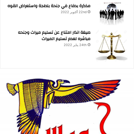
مذكرة بدفاع في جنحة بلطجة واستعراض القوه
22nd أكتوبر 2022
صيغة انذار امتناع عن تسليم ميراث وجنحه
مباشره لعدم تسليم الميراث
24th يناير 2022