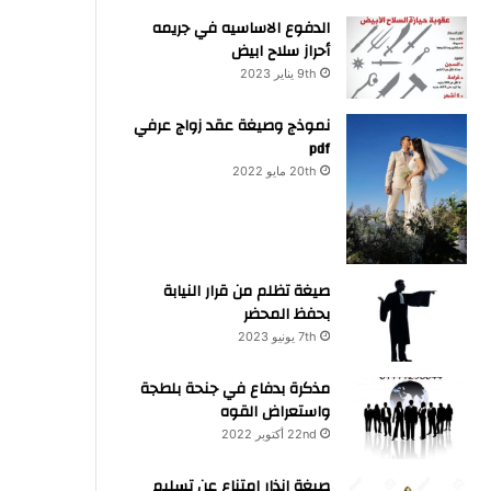
الدفوع الاساسيه في جريمه
أحراز سلاح ابيض
9th يناير 2023
نموذج وصيغة عقد زواج عرفي
pdf
20th مايو 2022
صيغة تظلم من قرار النيابة
بحفظ المحضر
7th يونيو 2023
مذكرة بدفاع في جنحة بلطجة
واستعراض القوه
22nd أكتوبر 2022
صيغة انذار امتناع عن تسليم