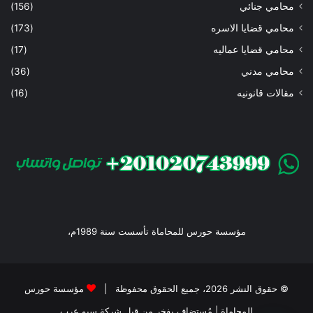
محامي جنائي
(156)
محامي قضايا الاسره
(173)
محامي قضايا عماليه
(17)
محامي مدني
(36)
مقالات قانونيه
(16)
مؤسسة حورس للمحاماة تأسست سنة 1989م،
© حقوق النشر 2026، جميع الحقوق محفوظة |
مؤسسة حورس
للمحاماة
| مُستضاف بفخر من قبل
شركة سيو عرب