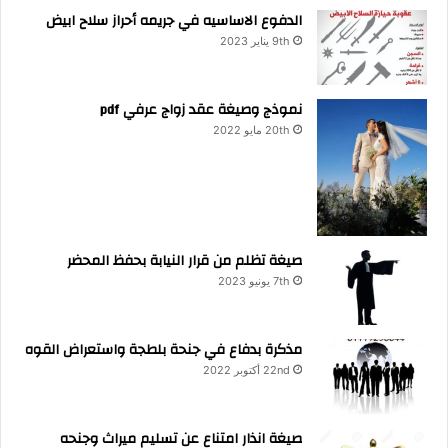
الدفوع الاساسيه في جريمه أحراز سلاح ابيض
9th يناير 2023
نموذج وصيغة عقد زواج عرفي pdf
20th مايو 2022
صيغة تظلم من قرار النيابة بحفظ المحضر
7th يونيو 2023
مذكرة بدفاع في جنحة بلطجة واستعراض القوه
22nd أكتوبر 2022
صيغة انذار امتناع عن تسليم ميراث وجنحه