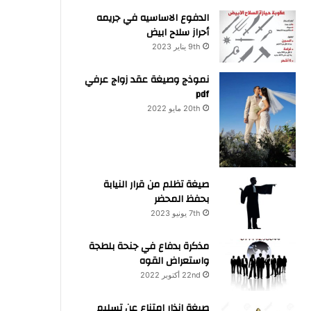
الدفوع الاساسيه في جريمه
أحراز سلاح ابيض
9th يناير 2023
نموذج وصيغة عقد زواج عرفي
pdf
20th مايو 2022
صيغة تظلم من قرار النيابة
بحفظ المحضر
7th يونيو 2023
مذكرة بدفاع في جنحة بلطجة
واستعراض القوه
22nd أكتوبر 2022
صيغة انذار امتناع عن تسليم