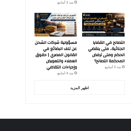
منذ 3 أسابيع
التصالح في القضايا
مسؤولية شركات الشحن
الجنائية.. متى ينقضي
عن تلف البضائع في
الحكم ومتى ترفض
القانون المصري | حقوق
المحكمة التصالح؟
العملاء والتعويض
وإجراءات التقاضي
منذ 3 أسابيع
منذ 4 أسابيع
اظهر المزيد