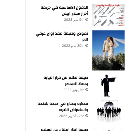
الدفوع الاساسيه في جريمه
أحراز سلاح ابيض
9th يناير 2023
نموذج وصيغة عقد زواج عرفي
pdf
20th مايو 2022
صيغة تظلم من قرار النيابة
بحفظ المحضر
7th يونيو 2023
مذكرة بدفاع في جنحة بلطجة
واستعراض القوه
22nd أكتوبر 2022
صيغة انذار امتناع عن تسليم