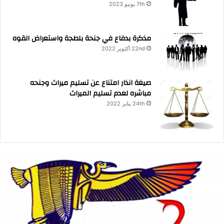
7th يونيو 2023
مذكرة بدفاع في جنحة بلطجة واستعراض القوه
22nd أكتوبر 2022
صيغة انذار امتناع عن تسليم ميراث وجنحه
مباشره لعدم تسليم الميراث
24th يناير 2022