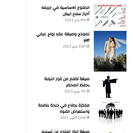
الدفوع الاساسيه في جريمه
أحراز سلاح ابيض
9th يناير 2023
نموذج وصيغة عقد زواج عرفي
pdf
20th مايو 2022
صيغة تظلم من قرار النيابة
بحفظ المحضر
7th يونيو 2023
مذكرة بدفاع في جنحة بلطجة
واستعراض القوه
22nd أكتوبر 2022
صيغة انذار امتناع عن تسليم