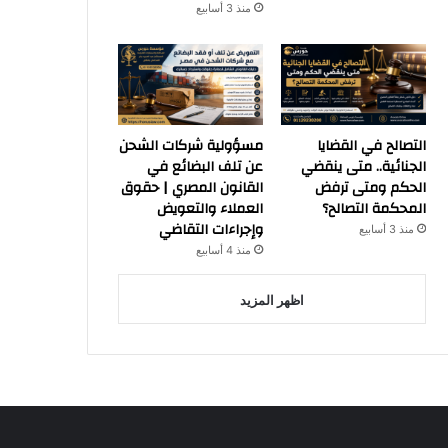
منذ 3 أسابيع
التصالح في القضايا
مسؤولية شركات الشحن
الجنائية.. متى ينقضي
عن تلف البضائع في
الحكم ومتى ترفض
القانون المصري | حقوق
المحكمة التصالح؟
العملاء والتعويض
وإجراءات التقاضي
منذ 3 أسابيع
منذ 4 أسابيع
اظهر المزيد