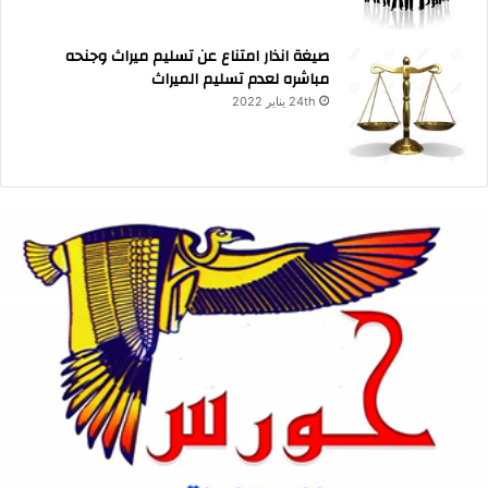
صيغة انذار امتناع عن تسليم ميراث وجنحه
مباشره لعدم تسليم الميراث
24th يناير 2022