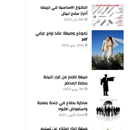
الدفوع الاساسيه في جريمه
أحراز سلاح ابيض
9th يناير 2023
نموذج وصيغة عقد زواج عرفي
pdf
20th مايو 2022
صيغة تظلم من قرار النيابة
بحفظ المحضر
7th يونيو 2023
مذكرة بدفاع في جنحة بلطجة
واستعراض القوه
22nd أكتوبر 2022
صيغة انذار امتناع عن تسليم