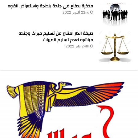
مذكرة بدفاع في جنحة بلطجة واستعراض القوه
22nd أكتوبر 2022
صيغة انذار امتناع عن تسليم ميراث وجنحه
مباشره لعدم تسليم الميراث
24th يناير 2022