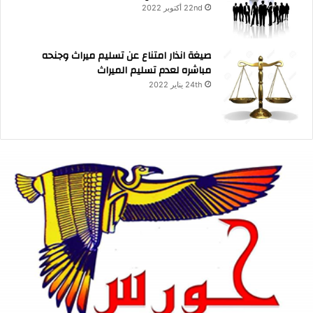
22nd أكتوبر 2022
صيغة انذار امتناع عن تسليم ميراث وجنحه
مباشره لعدم تسليم الميراث
24th يناير 2022