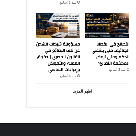
منذ 3 أسابيع
التصالح في القضايا
مسؤولية شركات الشحن
الجنائية.. متى ينقضي
عن تلف البضائع في
الحكم ومتى ترفض
القانون المصري | حقوق
المحكمة التصالح؟
العملاء والتعويض
وإجراءات التقاضي
منذ 3 أسابيع
منذ 4 أسابيع
اظهر المزيد