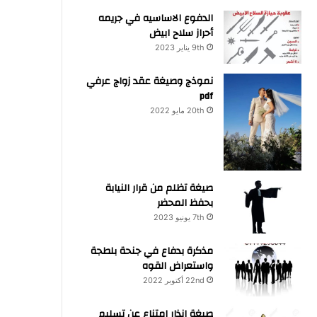
الدفوع الاساسيه في جريمه
أحراز سلاح ابيض
9th يناير 2023
نموذج وصيغة عقد زواج عرفي
pdf
20th مايو 2022
صيغة تظلم من قرار النيابة
بحفظ المحضر
7th يونيو 2023
مذكرة بدفاع في جنحة بلطجة
واستعراض القوه
22nd أكتوبر 2022
صيغة انذار امتناع عن تسليم