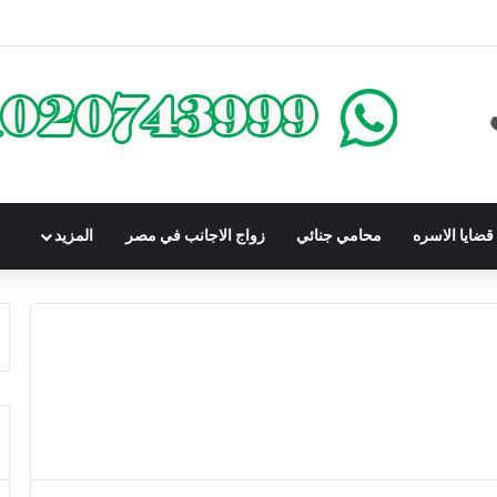
كومباوندات تحت الإنشاء | أهم البنود التي تحمي المشتري في القانون المصري
ضايا الاسره
محامي جنائي
زواج الاجانب في مصر
المزيد