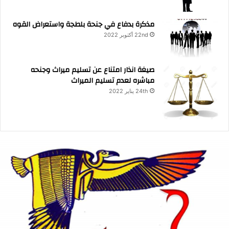
مذكرة بدفاع في جنحة بلطجة واستعراض القوه
22nd أكتوبر 2022
صيغة انذار امتناع عن تسليم ميراث وجنحه
مباشره لعدم تسليم الميراث
24th يناير 2022