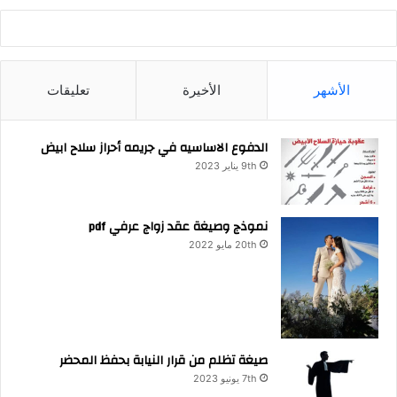
الأشهر
الأخيرة
تعليقات
الدفوع الاساسيه في جريمه أحراز سلاح ابيض
9th يناير 2023
نموذج وصيغة عقد زواج عرفي pdf
20th مايو 2022
صيغة تظلم من قرار النيابة بحفظ المحضر
7th يونيو 2023