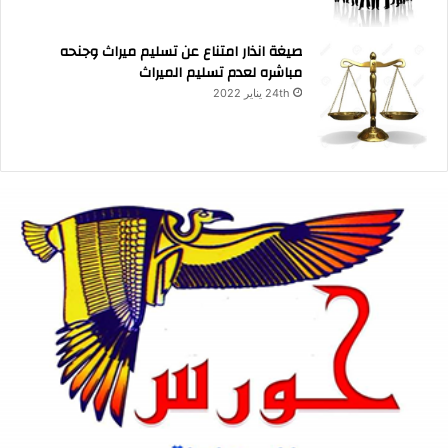
صيغة انذار امتناع عن تسليم ميراث وجنحه
مباشره لعدم تسليم الميراث
24th يناير 2022