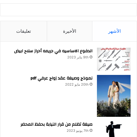
الأشهر
الأخيرة
تعليقات
الدفوع الاساسيه في جريمه أحراز سلاح ابيض
9th يناير 2023
نموذج وصيغة عقد زواج عرفي pdf
20th مايو 2022
صيغة تظلم من قرار النيابة بحفظ المحضر
7th يونيو 2023