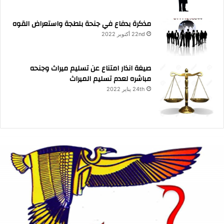
مذكرة بدفاع في جنحة بلطجة واستعراض القوه
22nd أكتوبر 2022
صيغة انذار امتناع عن تسليم ميراث وجنحه
مباشره لعدم تسليم الميراث
24th يناير 2022