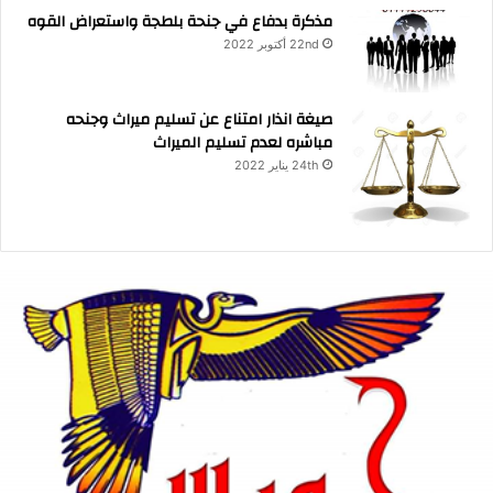
مذكرة بدفاع في جنحة بلطجة واستعراض القوه
22nd أكتوبر 2022
صيغة انذار امتناع عن تسليم ميراث وجنحه
مباشره لعدم تسليم الميراث
24th يناير 2022