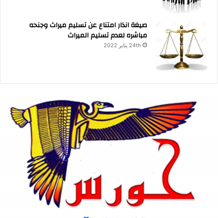
صيغة انذار امتناع عن تسليم ميراث وجنحه
مباشره لعدم تسليم الميراث
24th يناير 2022