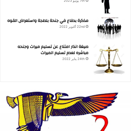
7th يونيو 2023
مذكرة بدفاع في جنحة بلطجة واستعراض القوه
22nd أكتوبر 2022
صيغة انذار امتناع عن تسليم ميراث وجنحه
مباشره لعدم تسليم الميراث
24th يناير 2022