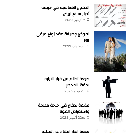
الدفوع الاساسيه في جريمه
أحراز سلاح ابيض
9th يناير 2023
نموذج وصيغة عقد زواج عرفي
pdf
20th مايو 2022
صيغة تظلم من قرار النيابة
بحفظ المحضر
7th يونيو 2023
مذكرة بدفاع في جنحة بلطجة
واستعراض القوه
22nd أكتوبر 2022
صيغة انذار امتناع عن تسليم