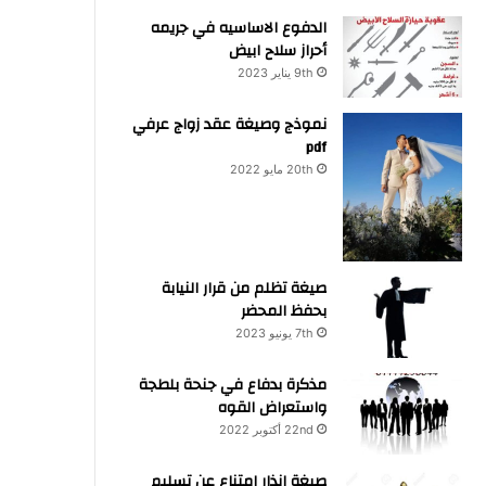
الدفوع الاساسيه في جريمه
أحراز سلاح ابيض
9th يناير 2023
نموذج وصيغة عقد زواج عرفي
pdf
20th مايو 2022
صيغة تظلم من قرار النيابة
بحفظ المحضر
7th يونيو 2023
مذكرة بدفاع في جنحة بلطجة
واستعراض القوه
22nd أكتوبر 2022
صيغة انذار امتناع عن تسليم