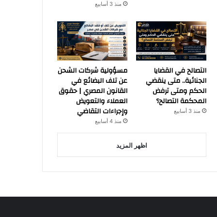
منذ 3 أسابيع
التصالح في القضايا
مسؤولية شركات الشحن
الجنائية.. متى ينقضي
عن تلف البضائع في
الحكم ومتى ترفض
القانون المصري | حقوق
المحكمة التصالح؟
العملاء والتعويض
وإجراءات التقاضي
منذ 3 أسابيع
منذ 4 أسابيع
اظهر المزيد