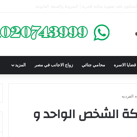
كومباوندات تحت الإنشاء | أهم البنود التي تحمي المشتري في القانون المصري
ضايا الاسره
محامي جنائي
زواج الاجانب في مصر
المزيد
الفرديه
 الشخص الواحد و