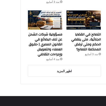
منذ 3 أسابيع
التصالح في القضايا
مسؤولية شركات الشحن
الجنائية.. متى ينقضي
عن تلف البضائع في
الحكم ومتى ترفض
القانون المصري | حقوق
المحكمة التصالح؟
العملاء والتعويض
وإجراءات التقاضي
منذ 3 أسابيع
منذ 4 أسابيع
اظهر المزيد