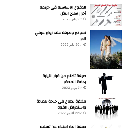
الدفوع الاساسيه في جريمه
أحراز سلاح ابيض
9th يناير 2023
نموذج وصيغة عقد زواج عرفي
pdf
20th مايو 2022
صيغة تظلم من قرار النيابة
بحفظ المحضر
7th يونيو 2023
مذكرة بدفاع في جنحة بلطجة
واستعراض القوه
22nd أكتوبر 2022
صيغة انذار امتناع عن تسليم