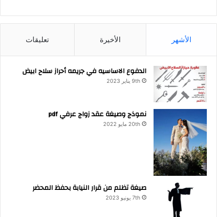
الأشهر
الأخيرة
تعليقات
الدفوع الاساسيه في جريمه أحراز سلاح ابيض
9th يناير 2023
نموذج وصيغة عقد زواج عرفي pdf
20th مايو 2022
صيغة تظلم من قرار النيابة بحفظ المحضر
7th يونيو 2023