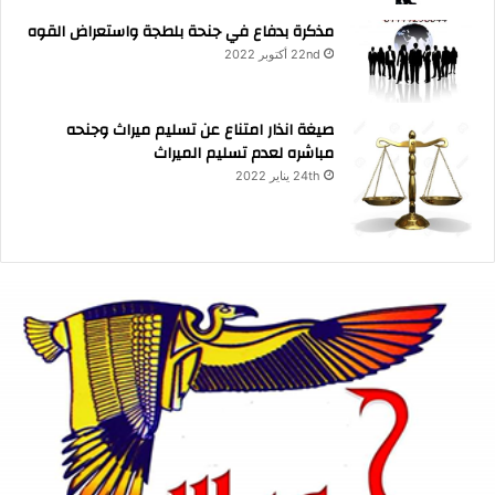
مذكرة بدفاع في جنحة بلطجة واستعراض القوه
22nd أكتوبر 2022
صيغة انذار امتناع عن تسليم ميراث وجنحه
مباشره لعدم تسليم الميراث
24th يناير 2022