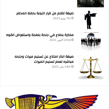
صيغة تظلم من قرار النيابة بحفظ المحضر
7th يونيو 2023
مذكرة بدفاع في جنحة بلطجة واستعراض القوه
22nd أكتوبر 2022
صيغة انذار امتناع عن تسليم ميراث وجنحه
مباشره لعدم تسليم الميراث
24th يناير 2022