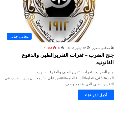
محامي جنائي
محامي مصري
9th يناير 2023
0
5٬283
جنح الضرب – ثغرات التقريرالطبي والدفوع
القانونيه
جنح الضرب – ثغرات التقريرالطبي والدفوع القانونيه
المادة453_منتعليماتالنيابةالعامه
تنص على :-” يجب أن يبين الطبيب فى
التقرير الطبى الذى يقدمه وصف…
أكمل القراءة »