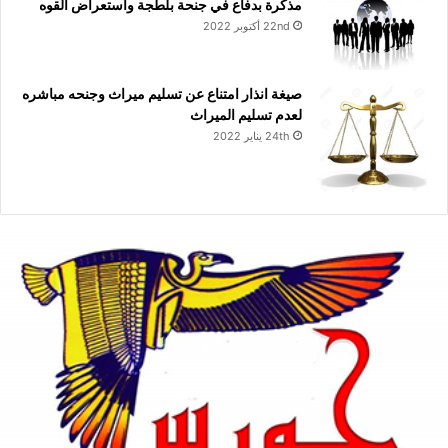
مذكرة بدفاع في جنحة بلطجة واستعراض القوه
22nd أكتوبر 2022
صيغة انذار امتناع عن تسليم ميراث وجنحه مباشره
لعدم تسليم الميراث
24th يناير 2022