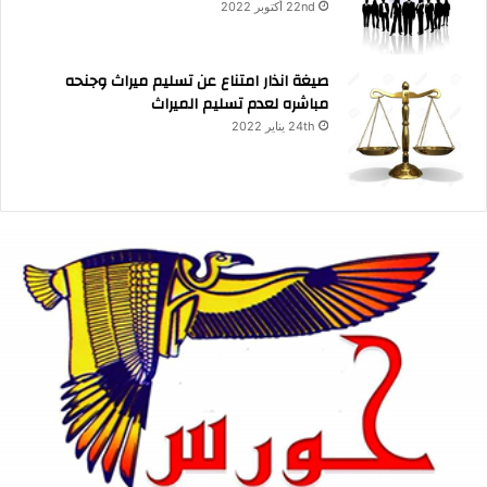
22nd أكتوبر 2022
صيغة انذار امتناع عن تسليم ميراث وجنحه
مباشره لعدم تسليم الميراث
24th يناير 2022