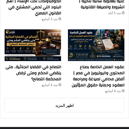
عليه بعقوبة سالبة للحرية |
الكومباوندات تحت الإنشاء | أهم
الشروط والصيغة القانونية
البنود التي تحمي المشتري في
القانون المصري
منذ 5 أيام
منذ 3 أسابيع
عقود العمل الخاصة بصناع
التصالح في القضايا الجنائية.. متى
المحتوى واليوتيوبرز في مصر |
ينقضي الحكم ومتى ترفض
أفضل محامي لصياغة ومراجعة
المحكمة التصالح؟
العقود وحماية حقوق المؤثرين
منذ 4 أسابيع
منذ 4 أسابيع
اظهر المزيد