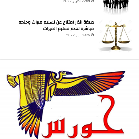
22nd أكتوبر 2022
صيغة انذار امتناع عن تسليم ميراث وجنحه
مباشره لعدم تسليم الميراث
24th يناير 2022