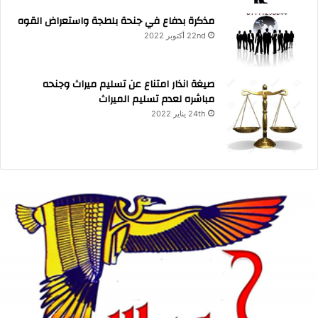
مذكرة بدفاع في جنحة بلطجة واستعراض القوه
22nd أكتوبر 2022
صيغة انذار امتناع عن تسليم ميراث وجنحه
مباشره لعدم تسليم الميراث
24th يناير 2022