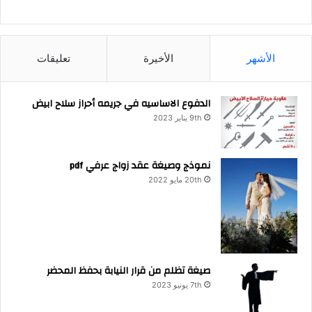
الأشهر
الأخيرة
تعليقات
الدفوع الاساسيه في جريمه أحراز سلاح ابيض
9th يناير 2023
نموذج وصيغة عقد زواج عرفي pdf
20th مايو 2022
صيغة تظلم من قرار النيابة بحفظ المحضر
7th يونيو 2023