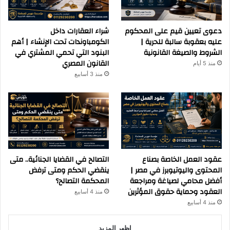
دعوى تعيين قيم على المحكوم
شراء العقارات داخل
عليه بعقوبة سالبة للحرية |
الكومباوندات تحت الإنشاء | أهم
الشروط والصيغة القانونية
البنود التي تحمي المشتري في
القانون المصري
منذ 5 أيام
منذ 3 أسابيع
عقود العمل الخاصة بصناع
التصالح في القضايا الجنائية.. متى
المحتوى واليوتيوبرز في مصر |
ينقضي الحكم ومتى ترفض
أفضل محامي لصياغة ومراجعة
المحكمة التصالح؟
العقود وحماية حقوق المؤثرين
منذ 4 أسابيع
منذ 4 أسابيع
اظهر المزيد