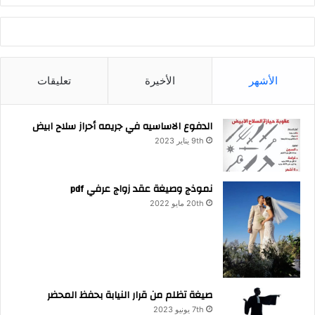
الأشهر
الأخيرة
تعليقات
الدفوع الاساسيه في جريمه أحراز سلاح ابيض
9th يناير 2023
نموذج وصيغة عقد زواج عرفي pdf
20th مايو 2022
صيغة تظلم من قرار النيابة بحفظ المحضر
7th يونيو 2023