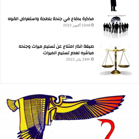
مذكرة بدفاع في جنحة بلطجة واستعراض القوه
22nd أكتوبر 2022
صيغة انذار امتناع عن تسليم ميراث وجنحه
مباشره لعدم تسليم الميراث
24th يناير 2022