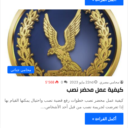
محامي جنائي
محامي مصري
22nd مايو 2023
0
5٬568
كيفية عمل محضر نصب
كيفية عمل محضر نصب خطوات رفع قضية نصب واحتيال يمكنها القيام بها
إذا تعرضت لجريمة نصب من قبل أحد الأشخاص،…
أكمل القراءة »