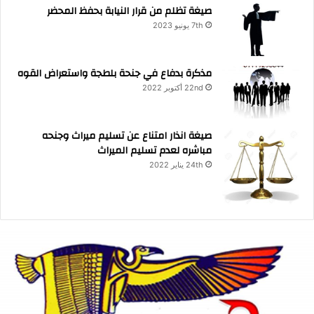
صيغة تظلم من قرار النيابة بحفظ المحضر
7th يونيو 2023
مذكرة بدفاع في جنحة بلطجة واستعراض القوه
22nd أكتوبر 2022
صيغة انذار امتناع عن تسليم ميراث وجنحه
مباشره لعدم تسليم الميراث
24th يناير 2022