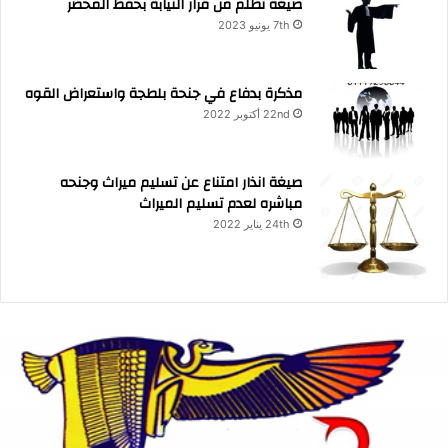
صيغة تظلم من قرار النيابة بحفظ المحضر
7th يونيو 2023
مذكرة بدفاع في جنحة بلطجة واستعراض القوه
22nd أكتوبر 2022
صيغة انذار امتناع عن تسليم ميراث وجنحه
مباشره لعدم تسليم الميراث
24th يناير 2022