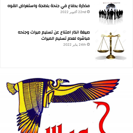
مذكرة بدفاع في جنحة بلطجة واستعراض القوه
22nd أكتوبر 2022
صيغة انذار امتناع عن تسليم ميراث وجنحه
مباشره لعدم تسليم الميراث
24th يناير 2022