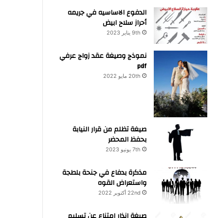
الدفوع الاساسيه في جريمه
أحراز سلاح ابيض
9th يناير 2023
نموذج وصيغة عقد زواج عرفي
pdf
20th مايو 2022
صيغة تظلم من قرار النيابة
بحفظ المحضر
7th يونيو 2023
مذكرة بدفاع في جنحة بلطجة
واستعراض القوه
22nd أكتوبر 2022
صيغة انذار امتناع عن تسليم