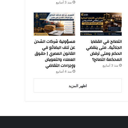
منذ 3 أسابيع
التصالح في القضايا
مسؤولية شركات الشحن
الجنائية.. متى ينقضي
عن تلف البضائع في
الحكم ومتى ترفض
القانون المصري | حقوق
المحكمة التصالح؟
العملاء والتعويض
وإجراءات التقاضي
منذ 3 أسابيع
منذ 4 أسابيع
اظهر المزيد