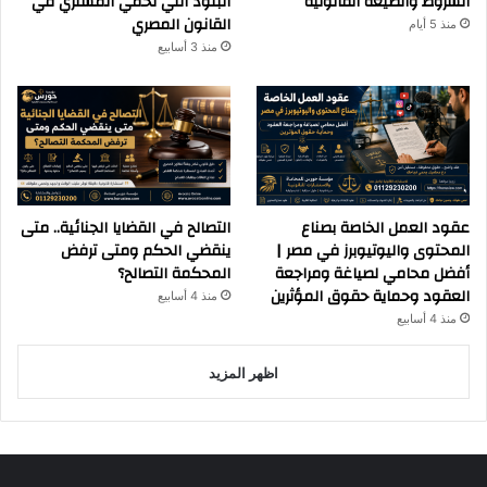
الشروط والصيغة القانونية
البنود التي تحمي المشتري في
القانون المصري
منذ 5 أيام
منذ 3 أسابيع
عقود العمل الخاصة بصناع
التصالح في القضايا الجنائية.. متى
المحتوى واليوتيوبرز في مصر |
ينقضي الحكم ومتى ترفض
أفضل محامي لصياغة ومراجعة
المحكمة التصالح؟
العقود وحماية حقوق المؤثرين
منذ 4 أسابيع
منذ 4 أسابيع
اظهر المزيد