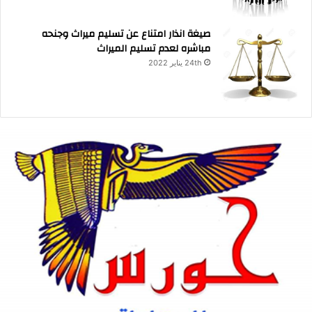
صيغة انذار امتناع عن تسليم ميراث وجنحه
مباشره لعدم تسليم الميراث
24th يناير 2022