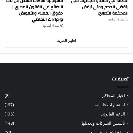
التصالح في القضايا الجنائية.. متى
مسؤولية شركات الشحن عن تلف
ينقضي الحكم ومتى ترفض
البضائع في القانون المصري |
المحكمة التصالح؟
حقوق العملاء والتعويض
وإجراءات التقاضي
منذ 3 أسابيع
منذ 4 أسابيع
اظهر المزيد
تصنيفات
اخبار المحاكم
(8)
استشارات قانونيه
(167)
الدعم القانوني
(196)
تأسيس الشركات وتعديلها
(148)
زواج الاجانب في مصر
(33)