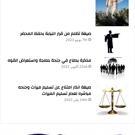
صيغة تظلم من قرار النيابة بحفظ المحضر
7th يونيو 2023
مذكرة بدفاع في جنحة بلطجة واستعراض القوه
22nd أكتوبر 2022
صيغة انذار امتناع عن تسليم ميراث وجنحه
مباشره لعدم تسليم الميراث
24th يناير 2022