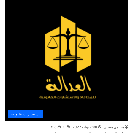
استشارات قانونيه
محامي مصري
26th يوليو 2022
0
398