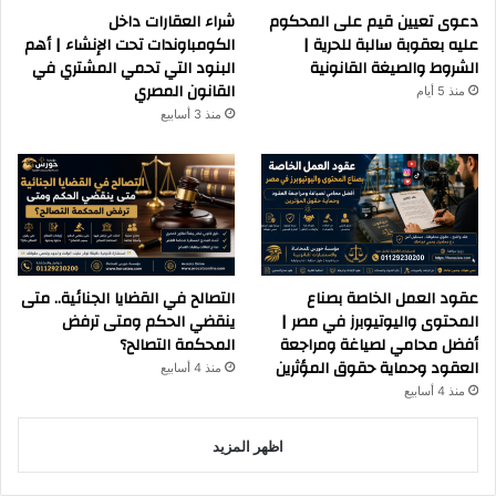
دعوى تعيين قيم على المحكوم
شراء العقارات داخل
عليه بعقوبة سالبة للحرية |
الكومباوندات تحت الإنشاء | أهم
الشروط والصيغة القانونية
البنود التي تحمي المشتري في
القانون المصري
منذ 5 أيام
منذ 3 أسابيع
عقود العمل الخاصة بصناع
التصالح في القضايا الجنائية.. متى
المحتوى واليوتيوبرز في مصر |
ينقضي الحكم ومتى ترفض
أفضل محامي لصياغة ومراجعة
المحكمة التصالح؟
العقود وحماية حقوق المؤثرين
منذ 4 أسابيع
منذ 4 أسابيع
اظهر المزيد