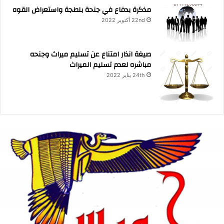
مذكرة بدفاع في جنحة بلطجة واستعراض القوه
22nd أكتوبر 2022
صيغة انذار امتناع عن تسليم ميراث وجنحه
مباشره لعدم تسليم الميراث
24th يناير 2022