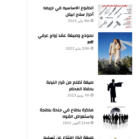
الدفوع الاساسيه في جريمه
أحراز سلاح ابيض
9th يناير 2023
نموذج وصيغة عقد زواج عرفي
pdf
20th مايو 2022
صيغة تظلم من قرار النيابة
بحفظ المحضر
7th يونيو 2023
مذكرة بدفاع في جنحة بلطجة
واستعراض القوه
22nd أكتوبر 2022
صيغة انذار امتناع عن تسليم