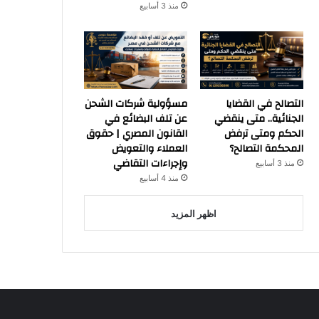
منذ 3 أسابيع
التصالح في القضايا
مسؤولية شركات الشحن
الجنائية.. متى ينقضي
عن تلف البضائع في
الحكم ومتى ترفض
القانون المصري | حقوق
المحكمة التصالح؟
العملاء والتعويض
وإجراءات التقاضي
منذ 3 أسابيع
منذ 4 أسابيع
اظهر المزيد