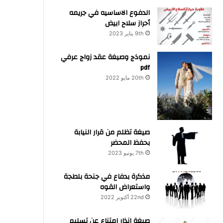
الدفوع الاساسيه في جريمه
أحراز سلاح ابيض
9th يناير 2023
نموذج وصيغة عقد زواج عرفي
pdf
20th مايو 2022
صيغة تظلم من قرار النيابة
بحفظ المحضر
7th يونيو 2023
مذكرة بدفاع في جنحة بلطجة
واستعراض القوه
22nd أكتوبر 2022
صيغة انذار امتناع عن تسليم