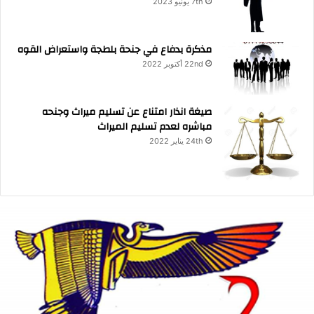
7th يونيو 2023
مذكرة بدفاع في جنحة بلطجة واستعراض القوه
22nd أكتوبر 2022
صيغة انذار امتناع عن تسليم ميراث وجنحه
مباشره لعدم تسليم الميراث
24th يناير 2022