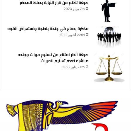
صيغة تظلم من قرار النيابة بحفظ المحضر
7th يونيو 2023
مذكرة بدفاع في جنحة بلطجة واستعراض القوه
22nd أكتوبر 2022
صيغة انذار امتناع عن تسليم ميراث وجنحه
مباشره لعدم تسليم الميراث
24th يناير 2022