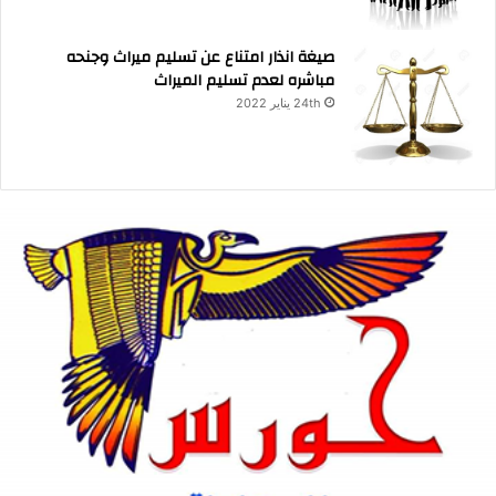
صيغة انذار امتناع عن تسليم ميراث وجنحه
مباشره لعدم تسليم الميراث
24th يناير 2022