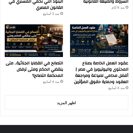
الشروط والصيغة القانونية
البنود التي تحمي المشتري في
القانون المصري
منذ 6 أيام
منذ 3 أسابيع
عقود العمل الخاصة بصناع
التصالح في القضايا الجنائية.. متى
المحتوى واليوتيوبرز في مصر |
ينقضي الحكم ومتى ترفض
أفضل محامي لصياغة ومراجعة
المحكمة التصالح؟
العقود وحماية حقوق المؤثرين
منذ 4 أسابيع
منذ 4 أسابيع
اظهر المزيد