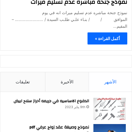
نموذج جنحة مباشره عدم تسليم ميراث
نموذج جنحة مباشره عدم تسليم ميراث انه في يوم
الموافق / / بنـاء علـي طلـب السيدة / …………………… –
المقيم…
أكمل القراءة »
الأشهر
الأخيرة
تعليقات
الدفوع الاساسيه في جريمه أحراز سلاح ابيض
9th يناير 2023
نموذج وصيغة عقد زواج عرفي pdf