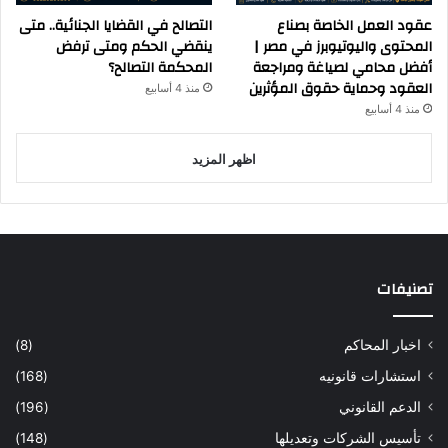
عقود العمل الخاصة بصناع
التصالح في القضايا الجنائية.. متى
المحتوى واليوتيوبرز في مصر |
ينقضي الحكم ومتى ترفض
أفضل محامي لصياغة ومراجعة
المحكمة التصالح؟
العقود وحماية حقوق المؤثرين
منذ 4 أسابيع
منذ 4 أسابيع
اظهر المزيد
تصنيفات
اخبار المحاكم
(8)
استشارات قانونيه
(168)
الدعم القانوني
(196)
تأسيس الشركات وتعديلها
(148)