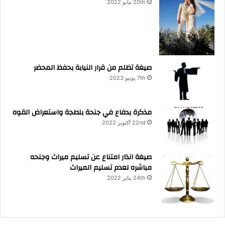
20th مايو 2022
صيغة تظلم من قرار النيابة بحفظ المحضر
7th يونيو 2023
مذكرة بدفاع في جنحة بلطجة واستعراض القوه
22nd أكتوبر 2022
صيغة انذار امتناع عن تسليم ميراث وجنحه
مباشره لعدم تسليم الميراث
24th يناير 2022