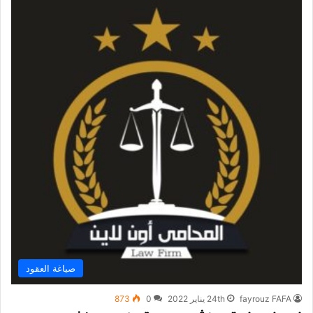
صياغة العقود
fayrouz FAFA
24th يناير 2022
0
873