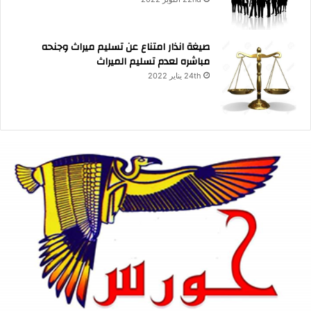
صيغة انذار امتناع عن تسليم ميراث وجنحه
مباشره لعدم تسليم الميراث
24th يناير 2022