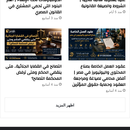
عليه بعقوبة سالبة للحرية |
الكومباوندات تحت الإنشاء | أهم
الشروط والصيغة القانونية
البنود التي تحمي المشتري في
القانون المصري
منذ 5 أيام
منذ 3 أسابيع
عقود العمل الخاصة بصناع
التصالح في القضايا الجنائية.. متى
المحتوى واليوتيوبرز في مصر |
ينقضي الحكم ومتى ترفض
أفضل محامي لصياغة ومراجعة
المحكمة التصالح؟
العقود وحماية حقوق المؤثرين
منذ 4 أسابيع
منذ 4 أسابيع
اظهر المزيد