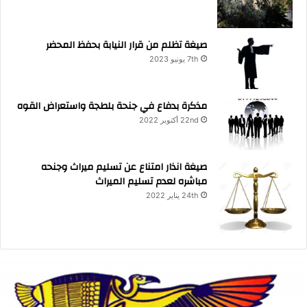
صيغة تظلم من قرار النيابة بحفظ المحضر
7th يونيو 2023
مذكرة بدفاع في جنحة بلطجة واستعراض القوه
22nd أكتوبر 2022
صيغة انذار امتناع عن تسليم ميراث وجنحه
مباشره لعدم تسليم الميراث
24th يناير 2022