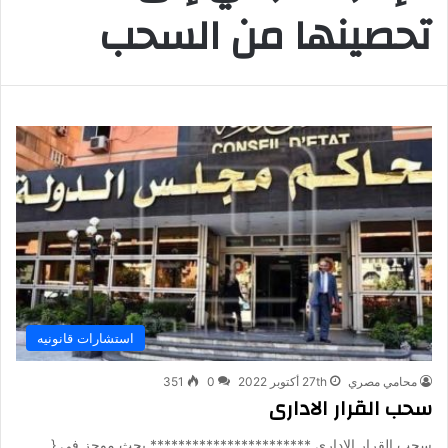
تحصينها من السحب
استشارات قانونيه
محامي مصري
27th أكتوبر 2022
0
351
سحب القرار الادارى
سحب القرار الادارى *********************** بحث موجز في {