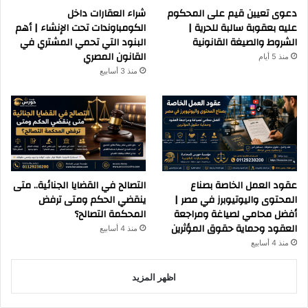
دعوى تعيين قيم على المحكوم
شراء العقارات داخل
عليه بعقوبة سالبة للحرية |
الكومباوندات تحت الإنشاء | أهم
الشروط والصيغة القانونية
البنود التي تحمي المشتري في
القانون المصري
منذ 5 أيام
منذ 3 أسابيع
عقود العمل الخاصة بصناع
التصالح في القضايا الجنائية.. متى
المحتوى واليوتيوبرز في مصر |
ينقضي الحكم ومتى ترفض
أفضل محامي لصياغة ومراجعة
المحكمة التصالح؟
العقود وحماية حقوق المؤثرين
منذ 4 أسابيع
منذ 4 أسابيع
اظهر المزيد