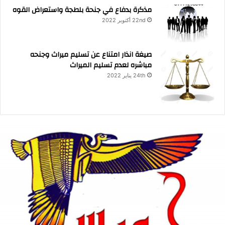
مذكرة بدفاع في جنحة بلطجة واستعراض القوه
22nd أكتوبر 2022
صيغة انذار امتناع عن تسليم ميراث وجنحه
مباشره لعدم تسليم الميراث
24th يناير 2022