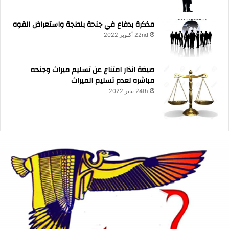
مذكرة بدفاع في جنحة بلطجة واستعراض القوه
22nd أكتوبر 2022
صيغة انذار امتناع عن تسليم ميراث وجنحه
مباشره لعدم تسليم الميراث
24th يناير 2022