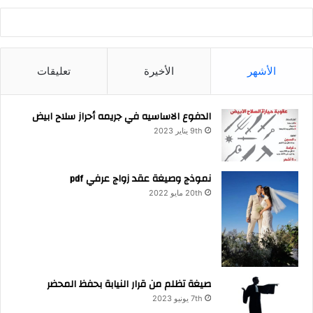
الأشهر
الأخيرة
تعليقات
الدفوع الاساسيه في جريمه أحراز سلاح ابيض
9th يناير 2023
نموذج وصيغة عقد زواج عرفي pdf
20th مايو 2022
صيغة تظلم من قرار النيابة بحفظ المحضر
7th يونيو 2023