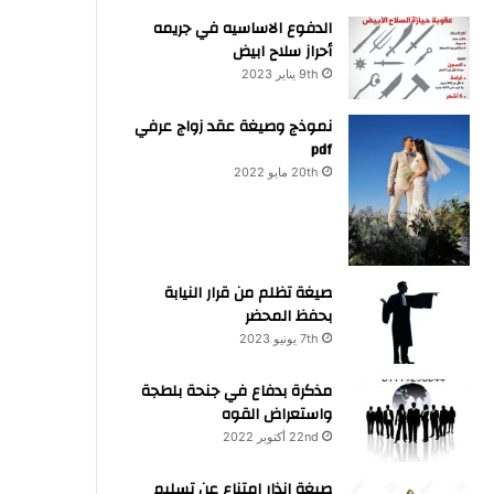
الدفوع الاساسيه في جريمه
أحراز سلاح ابيض
9th يناير 2023
نموذج وصيغة عقد زواج عرفي
pdf
20th مايو 2022
صيغة تظلم من قرار النيابة
بحفظ المحضر
7th يونيو 2023
مذكرة بدفاع في جنحة بلطجة
واستعراض القوه
22nd أكتوبر 2022
صيغة انذار امتناع عن تسليم