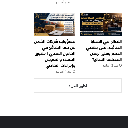
منذ 3 أسابيع
التصالح في القضايا
مسؤولية شركات الشحن
الجنائية.. متى ينقضي
عن تلف البضائع في
الحكم ومتى ترفض
القانون المصري | حقوق
المحكمة التصالح؟
العملاء والتعويض
وإجراءات التقاضي
منذ 3 أسابيع
منذ 4 أسابيع
اظهر المزيد